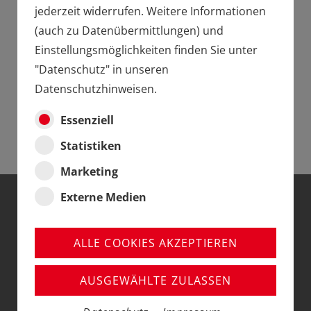
jederzeit widerrufen. Weitere Informationen
JETZT VORBESTELLEN UND IM
(auch zu Datenübermittlungen) und
OKTOBER ERHALTEN!
Einstellungsmöglichkeiten finden Sie unter
"Datenschutz" in unseren
WEITERE DETAILS ZUM MODELL
Datenschutzhinweisen.
Essenziell
Statistiken
Marketing
Externe Medien
DIE LOKOMOTIVE
DER
ALLE COOKIES AKZEPTIEREN
AC/DC - BLACK ICE
AUSGEWÄHLTE ZULASSEN
TOUR