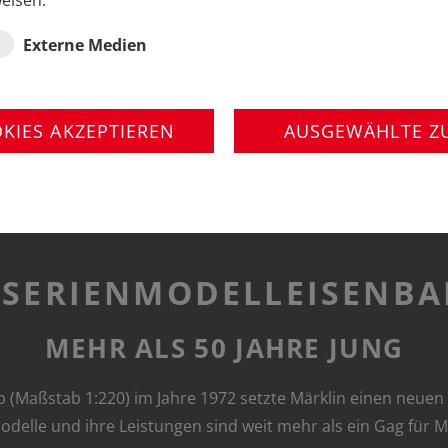
eisen.
Externe Medien
OKIES AKZEPTIEREN
AUSGEWÄHLTE Z
E SERIENMODELLEISENBA
MEHR ALS 50 JAHRE JUNG
b (Maßstab 1:220) im Jahre 1972 setzte Märklin einen neue
delle und ihre Leistungen sind weit mehr als ein Gag für M