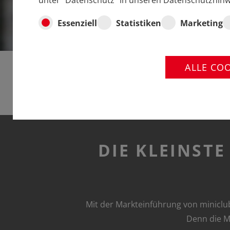
unter "Datenschutz" in unseren Datenschutzhinw
Essenziell
Statistiken
Marketing
ALLE CO
DIE KLEINST
Mit der Markteinführung von miniclu
Denn die Mo