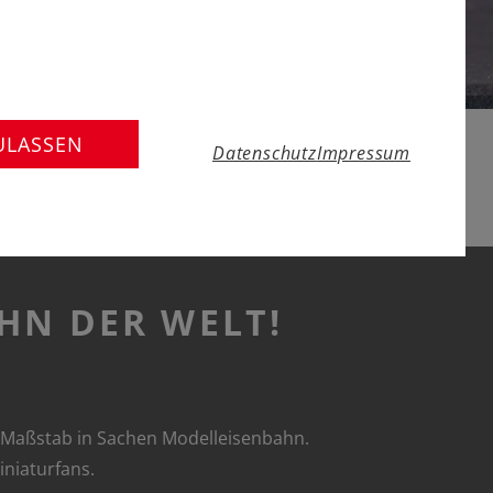
ULASSEN
Datenschutz
Impressum
HN DER WELT!
n Maßstab in Sachen Modelleisenbahn.
iniaturfans.