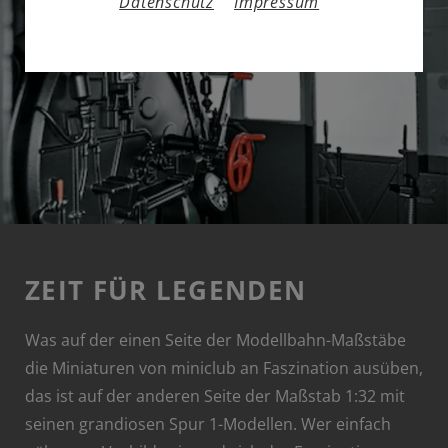
Datenschutz
Impressum
ZEIT FÜR LEGENDEN
Was auf der einen Seite der Modellbahn-Maßstäbe
die Miniaturen von miniclub an Faszination ausüben,
das ist auf der anderen Seite der Maßstab 1:32 mit
seinen grandiosen Spur 1-Modellen. Wer einfach