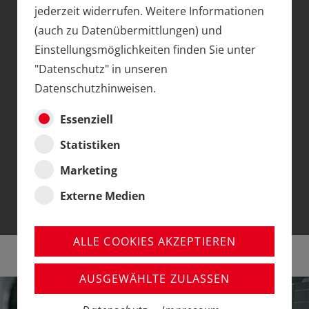
jederzeit widerrufen. Weitere Informationen
SCHON ALLEIN DIE GRÖSSE
(auch zu Datenübermittlungen) und
Einstellungsmöglichkeiten finden Sie unter
DER MODELLE IST
"Datenschutz" in unseren
BEEINDRUCKEND
Datenschutzhinweisen.
All diese Details und die technischen Funktionen
Essenziell
faszinieren nicht nur jeden Technikfan.
Statistiken
Die Modelle im großen Maßstab 1:32 werden Sie
Marketing
begeistern...
Externe Medien
ALLE COOKIES AKZEPTIEREN
AUSGEWÄHLTE ZULASSEN