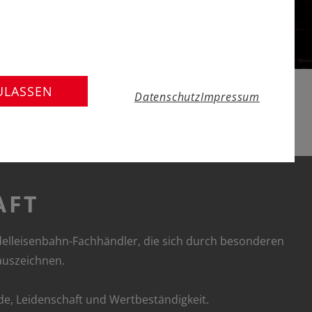
ULASSEN
Datenschutz
Impressum
AFT
odelleisenbahn-Fachhändler, die sich durch besonderen
 auszeichnen.
ude, Leidenschaft und Wertbeständigkeit.