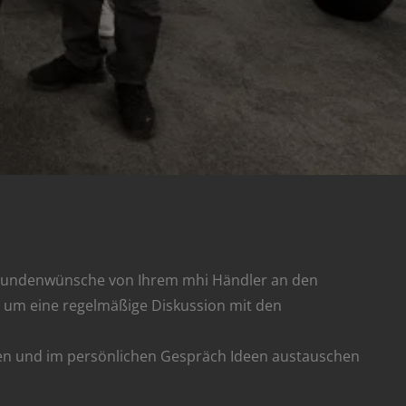
se Kundenwünsche von Ihrem mhi Händler an den
 um eine regelmäßige Diskussion mit den
ren und im persönlichen Gespräch Ideen austauschen