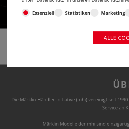
unter "Datenschutz" in unseren Datenschutzhinw
Essenziell
Statistiken
Marketing
ALLE CO
ÜB
Die Märklin-Händler-Initiative (mhi) vereinigt seit 
Service an K
Märklin Modelle der mhi sind einzigarti