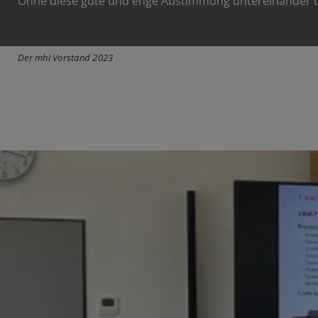
Ohne diese gute und enge Abstimmung untereinander und
Der mhi Vorstand 2023