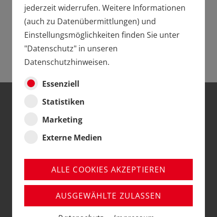
ERSTMALIG MIT GEPULSTEM RAUCH!
jederzeit widerrufen. Weitere Informationen
(auch zu Datenübermittlungen) und
Einstellungsmöglichkeiten finden Sie unter
"Datenschutz" in unseren
Datenschutzhinweisen.
Essenziell
Statistiken
ENTDECKEN SIE DIE
Marketing
LGB
Externe Medien
HERBSTNEUHEITEN
ALLE COOKIES AKZEPTIEREN
ES GEHT NACH SACHSEN
UND IN DIE SCHWEIZ...
AUSGEWÄHLTE ZULASSEN