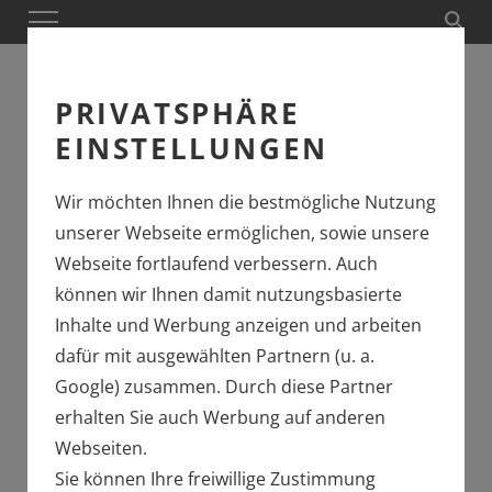
PRIVATSPHÄRE
EINSTELLUNGEN
Wir möchten Ihnen die bestmögliche Nutzung
unserer Webseite ermöglichen, sowie unsere
Die I K der K.Sächs. Sts. E.B. im Ursprungszustand
Webseite fortlaufend verbessern. Auch
können wir Ihnen damit nutzungsbasierte
Inhalte und Werbung anzeigen und arbeiten
EINE KLEINE
dafür mit ausgewählten Partnern (u. a.
SÄCHSISCHE LOK
Google) zusammen. Durch diese Partner
MIT TRADITION
erhalten Sie auch Werbung auf anderen
Webseiten.
DAS MODELL DER LOK NR. 3
Sie können Ihre freiwillige Zustimmung